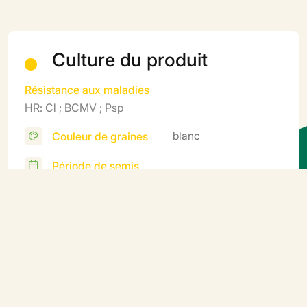
Culture du produit
Résistance aux maladies
HR: Cl ; BCMV ; Psp
blanc
Couleur de graines
Période de semis
Mi Avril (après les dernières gelées) à Juillet
Récolte
Mi Juin à Septembre
Cycle
Précoce, récolte échelonnée