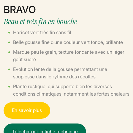
BRAVO
Beau et très fin en bouche
Haricot vert très fin sans fil
Belle gousse fine d’une couleur vert foncé, brillante
Marque peu le grain, texture fondante avec un léger
goût sucré
Evolution lente de la gousse permettant une
souplesse dans le rythme des récoltes
Plante rustique, qui supporte bien les diverses
conditions climatiques, notamment les fortes chaleurs
E
n
s
a
v
o
i
r
p
l
u
s
T
é
l
é
c
h
a
r
g
e
r
l
a
f
i
c
h
e
t
e
c
h
n
i
q
u
e