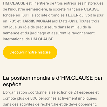
HM.CLAUSE
est l’héritière de trois entreprises historiques
de l’industrie
semencière
, la société française
CLAUSE
fondée en 1891, la société drômoise
TEZIER
qui voit le jour
en 1785 et
HARRIS MORAN
aux Etats-Unis. Toutes trois
ont joué un rôle de précurseurs dans le milieu de la
semence
et du jardinage et assurent le rayonnement
international de
HM.CLAUSE
.
D
é
c
o
u
v
r
i
r
n
o
t
r
e
h
i
s
t
o
i
r
e
La position mondiale d'HM.CLAUSE par
espèce
L’organisation coordonne la sélection de 24
espèces
et
compte plus de 800 personnes activement impliquées
dans des activités de recherche et de développement.