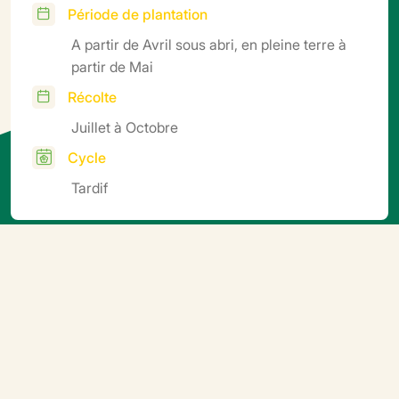
Période de plantation
A partir de Avril sous abri, en pleine terre à
partir de Mai
Récolte
Juillet à Octobre
Cycle
Tardif
Informations
complémentaires
Semis en terrine ou minimotte, repiquage en motte ou
godet. Température de germination 25°C (5-6 jours).
Repiquage 18- 20°C. Elevage nuit 16-17°C, jour 18-