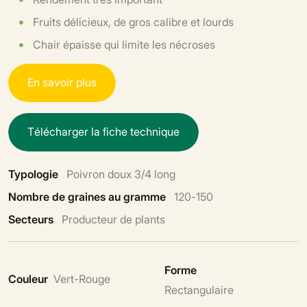
Fruits délicieux, de gros calibre et lourds
Chair épaisse qui limite les nécroses
E
n
s
a
v
o
i
r
p
l
u
s
T
é
l
é
c
h
a
r
g
e
r
l
a
f
i
c
h
e
t
e
c
h
n
i
q
u
e
Typologie
Poivron doux 3/4 long
Nombre de graines au gramme
120-150
Secteurs
Producteur de plants
Forme
Couleur
Vert-Rouge
Rectangulaire