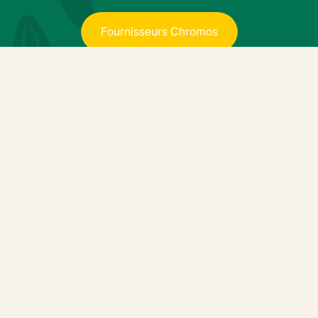
F
o
u
r
n
i
s
s
e
u
r
s
C
h
r
o
m
o
s
Produits associés