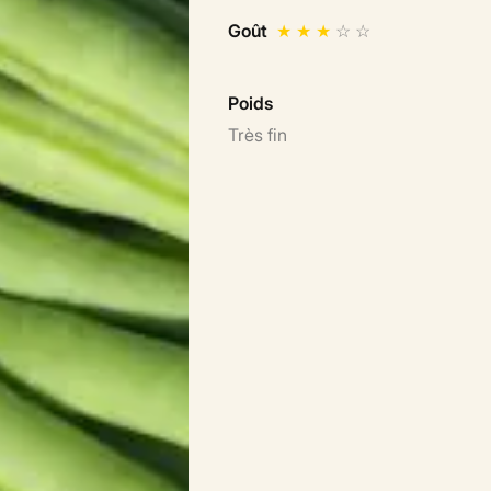
Goût
★
★
★
☆
☆
Poids
Très fin