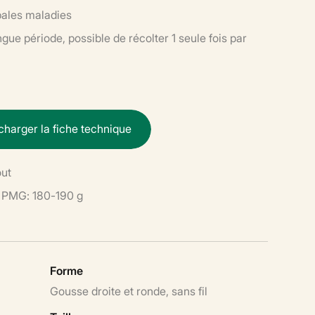
pales maladies
ue période, possible de récolter 1 seule fois par
c
h
a
r
g
e
r
l
a
f
i
c
h
e
t
e
c
h
n
i
q
u
e
out
PMG: 180-190 g
Forme
Gousse droite et ronde, sans fil