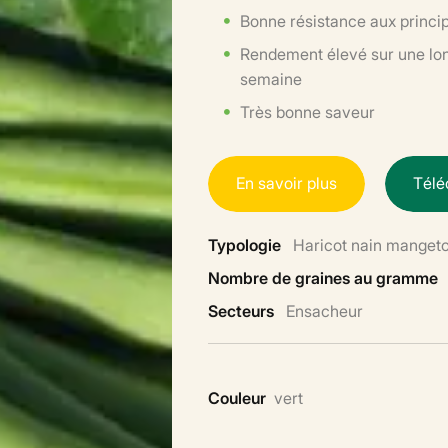
Bonne résistance aux princi
Rendement élevé sur une long
semaine
Très bonne saveur
E
n
s
a
v
o
i
r
p
l
u
s
T
é
l
é
Typologie
Haricot nain manget
Nombre de graines au gramme
Secteurs
Ensacheur
Couleur
vert