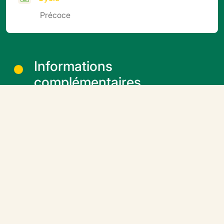
Précoce
Informations
complémentaires
Semis en terrine ou minimotte, repiquage en motte ou
godet. Température de germination 25°C (5-6 jours).
Repiquage 18-20°C. Elevage nuit 16-17°C, jour 18-22
°C.
Durée d'élevage du plant : 45 à 60 jours selon la
période et dimension de la motte.
Greffage possible, voire conseillé, pour gagner en
vigueur et niveau de production.