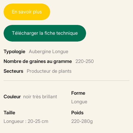
E
n
s
a
v
o
i
r
p
l
u
s
T
é
l
é
c
h
a
r
g
e
r
l
a
f
i
c
h
e
t
e
c
h
n
i
q
u
e
Typologie
Aubergine Longue
Nombre de graines au gramme
220-250
Secteurs
Producteur de plants
Forme
Couleur
noir très brillant
Longue
Taille
Poids
Longueur : 20-25 cm
220-280g