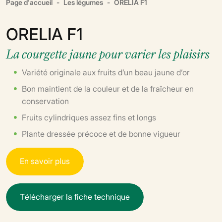
Page d'accueil
Les légumes
ORELIA F1
ORELIA F1
La courgette jaune pour varier les plaisirs
Variété originale aux fruits d’un beau jaune d’or
Bon maintient de la couleur et de la fraîcheur en
conservation
Fruits cylindriques assez fins et longs
Plante dressée précoce et de bonne vigueur
E
n
s
a
v
o
i
r
p
l
u
s
T
é
l
é
c
h
a
r
g
e
r
l
a
f
i
c
h
e
t
e
c
h
n
i
q
u
e