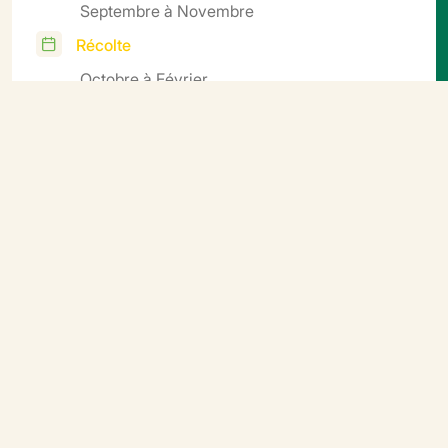
Septembre à Novembre
Récolte
Octobre à Février
Cycle
Demi-précoce
Informations
complémentaires
Semis direct sur sol réchauffé (mini 8°C) avec une
levée en 5 à 10 jours selon les périodes. Semis en
motte : déposer 2 à 3 graines, température 8 à 15°C.
Elevage 12-16°C max, éviter les chaleurs excessives
pour ne pas faire filer le plant.