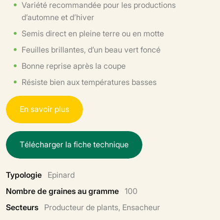
Variété recommandée pour les productions
d’automne et d’hiver
Semis direct en pleine terre ou en motte
Feuilles brillantes, d’un beau vert foncé
Bonne reprise après la coupe
Résiste bien aux températures basses
E
n
s
a
v
o
i
r
p
l
u
s
T
é
l
é
c
h
a
r
g
e
r
l
a
f
i
c
h
e
t
e
c
h
n
i
q
u
e
Typologie
Epinard
Nombre de graines au gramme
100
Secteurs
Producteur de plants, Ensacheur