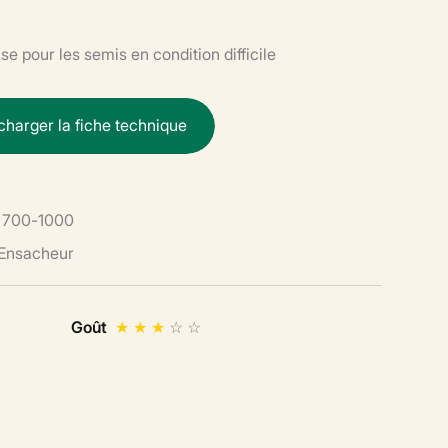
e pour les semis en condition difficile
c
h
a
r
g
e
r
l
a
f
i
c
h
e
t
e
c
h
n
i
q
u
e
700-1000
 Ensacheur
Goût
★
★
★
☆
☆