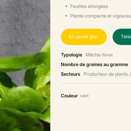
Feuilles allongées
Plante compacte et vigoureus
E
n
s
a
v
o
i
r
p
l
u
s
T
é
l
é
Typologie
Mâche-hiver
Nombre de graines au gramme
Secteurs
Producteur de plants,
Couleur
vert