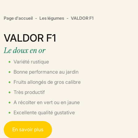
Page d'accueil
Les légumes
VALDOR F1
VALDOR F1
Le doux en or
Variété rustique
Bonne performance au jardin
Fruits allongés de gros calibre
Très productif
A récolter en vert ou en jaune
Excellente qualité gustative
E
n
s
a
v
o
i
r
p
l
u
s