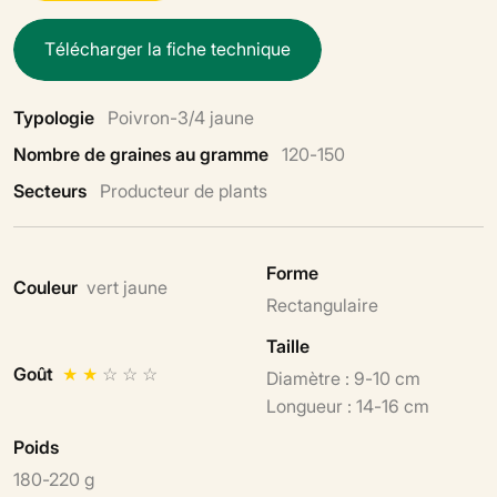
T
é
l
é
c
h
a
r
g
e
r
l
a
f
i
c
h
e
t
e
c
h
n
i
q
u
e
Typologie
Poivron-3/4 jaune
Nombre de graines au gramme
120-150
Secteurs
Producteur de plants
Forme
Couleur
vert jaune
Rectangulaire
Taille
Goût
★
★
☆
☆
☆
Diamètre : 9-10 cm
Longueur : 14-16 cm
Poids
180-220 g