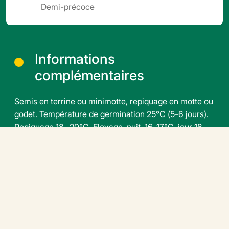
Demi-précoce
Informations
complémentaires
Semis en terrine ou minimotte, repiquage en motte ou
godet. Température de germination 25°C (5-6 jours).
Repiquage 18- 20°C. Elevage nuit 16-17°C, jour 18-
22°C. Durée d'élevage du plant: 45 à 60 jours selon la
période et dimension de la motte
Fichier téléchargeable