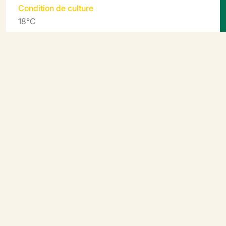
Condition de culture
18°C
Période de semis
Conditions protégées : mars, avril semis
direct pleine terre : mai, juin
Informations
complémentaires
Pédoncules floraux forts, soutenant bien les fleurs
Repiquage : en pleine terre 4 à 5 semaines après le
semis
Couvrir légèrement les graines avec de la vermiculite