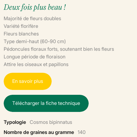
Deux fois plus beau !
Majorité de fleurs doubles
Variété florifère
Fleurs blanches
Type demi-haut (60-90 cm)
Pédoncules floraux forts, soutenant bien les fleurs
Longue période de floraison
Attire les oiseaux et papillons
E
n
s
a
v
o
i
r
p
l
u
s
T
é
l
é
c
h
a
r
g
e
r
l
a
f
i
c
h
e
t
e
c
h
n
i
q
u
e
Typologie
Cosmos bipinnatus
Nombre de graines au gramme
140