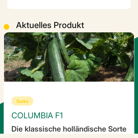
A
k
t
u
e
l
l
e
s
P
r
o
d
u
k
t
Gurke
COLUMBIA F1
Die klassische holländische Sorte