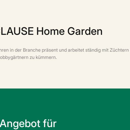
.CLAUSE Home Garden
en in der Branche präsent und arbeitet ständig mit Züchter
 Hobbygärtnern zu kümmern.
 Angebot für