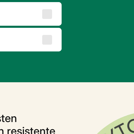
sten
 resistente