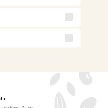
nfo
lause Home Garden