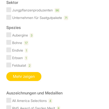
Sektor
Jungpflanzenproduzenten
96
Unternehmen für Saatgutpakete
71
Spezies
Aubergine
3
Bohne
17
Endivie
1
Erbsen
1
Feldsalat
2
Mehr zeigen
Auszeichnungen und Medaillen
All America Selections
4
RHS Award of Garden Merit
8