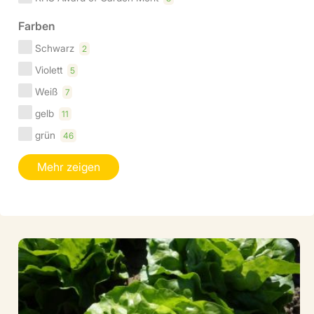
Farben
Schwarz
2
Violett
5
Weiß
7
gelb
11
grün
46
Mehr zeigen