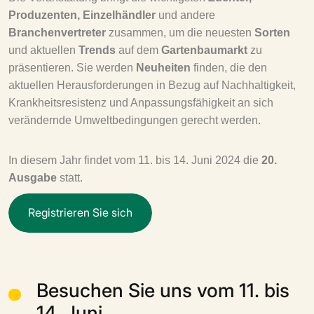
Produzenten, Einzelhändler
und andere
Branchenvertreter
zusammen, um die neuesten
Sorten
und aktuellen
Trends
auf dem
Gartenbaumarkt
zu
präsentieren. Sie werden
Neuheiten
finden, die den
aktuellen Herausforderungen in Bezug auf Nachhaltigkeit,
Krankheitsresistenz und Anpassungsfähigkeit an sich
verändernde Umweltbedingungen gerecht werden.
In diesem Jahr findet vom 11. bis 14. Juni 2024 die
20.
Ausgabe
statt.
R
e
g
i
s
t
r
i
e
r
e
n
S
i
e
s
i
c
h
Besuchen Sie uns vom 11. bis
14. Juni