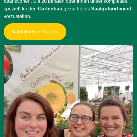
beantworten, Sie zu beraten oder Ihnen unser komplettes,
speziell für den
Gartenbau
gezüchtetes
Saatgutsortiment
vorzustellen.
K
o
n
t
a
k
t
i
e
r
e
n
S
i
e
u
n
s