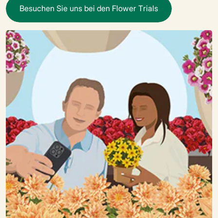
B
e
s
u
c
h
e
n
S
i
e
u
n
s
b
e
i
d
e
n
F
l
o
w
e
r
T
r
i
a
l
s