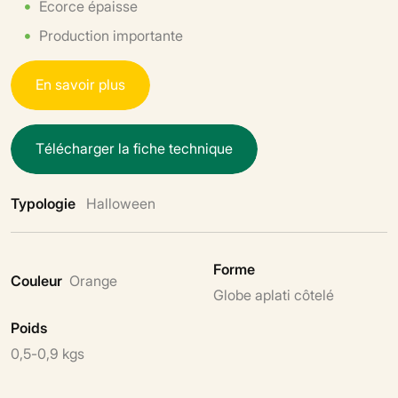
Ecorce épaisse
Production importante
E
n
s
a
v
o
i
r
p
l
u
s
T
é
l
é
c
h
a
r
g
e
r
l
a
f
i
c
h
e
t
e
c
h
n
i
q
u
e
Typologie
Halloween
Forme
Couleur
Orange
Globe aplati côtelé
Poids
0,5-0,9 kgs