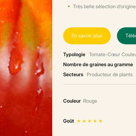
Très belle sélection d'origine
E
n
s
a
v
o
i
r
p
l
u
s
T
é
l
é
Typologie
Tomate-Cœur Coule
Nombre de graines au gramme
Secteurs
Producteur de plants
Couleur
Rouge
Goût
★
★
★
★
★