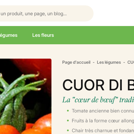
légumes
Les fleurs
Page d'accueil
Les légumes
CU
CUOR DI 
La "cœur de bœuf" tradi
Tomate ancienne bien connu
Fruits à la forme cœur allon
Chair très charnue et fonda