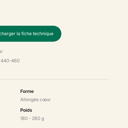
c
h
a
r
g
e
r
l
a
f
i
c
h
e
t
e
c
h
n
i
q
u
e
ur
440-460
Forme
Allongée cœur
Poids
180 - 260 g