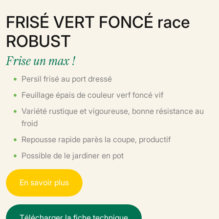
FRISÉ VERT FONCÉ race
ROBUST
Frise un max !
Persil frisé au port dressé
Feuillage épais de couleur verf foncé vif
Variété rustique et vigoureuse, bonne résistance au
froid
Repousse rapide parès la coupe, productif
Possible de le jardiner en pot
E
n
s
a
v
o
i
r
p
l
u
s
T
é
l
é
c
h
a
r
g
e
r
l
a
f
i
c
h
e
t
e
c
h
n
i
q
u
e