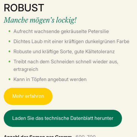
ROBUST
Manche mögen’s lockig!
Aufrecht wachsende gekräuselte Petersilie
Dichtes Laub mit einer kräftigen dunkelgrünen Farbe
Robuste und kräftige Sorte, gute Kältetoleranz
Treibt nach dem Schneiden schnell wieder aus,
ertragreich
Kann in Töpfen angebaut werden
M
e
h
r
e
r
f
a
h
r
e
n
L
a
d
e
n
S
i
e
d
a
s
t
e
c
h
n
i
s
c
h
e
D
a
t
e
n
b
l
a
t
t
h
e
r
u
n
t
e
r
Anzahl der Samen pro Gramm
600-700