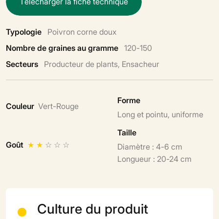
T
é
l
é
c
h
a
r
g
e
r
l
a
f
i
c
h
e
t
e
c
h
n
i
q
u
e
Typologie
Poivron corne doux
Nombre de graines au gramme
120-150
Secteurs
Producteur de plants, Ensacheur
Forme
Couleur
Vert-Rouge
Long et pointu, uniforme
Taille
Goût
★
★
☆
☆
☆
Diamètre : 4-6 cm
Longueur : 20-24 cm
Culture du produit