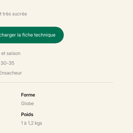
t très sucrée
c
h
a
r
g
e
r
l
a
f
i
c
h
e
t
e
c
h
n
i
q
u
e
et saison
30-35
 Ensacheur
Forme
Globe
Poids
1 à 1,2 kgs