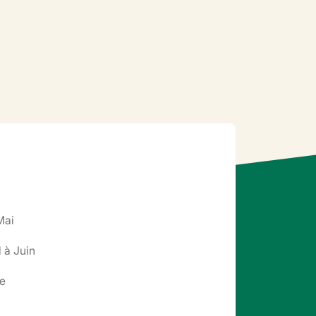
Mai
l à Juin
re