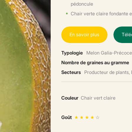
pédoncule
Chair verte claire fondante e
E
n
s
a
v
o
i
r
p
l
u
s
T
é
l
é
Typologie
Melon Galia-Précoce 
Nombre de graines au gramme
Secteurs
Producteur de plants,
Couleur
Chair vert claire
Goût
★
★
★
★
☆