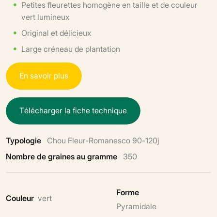
Petites fleurettes homogène en taille et de couleur
vert lumineux
Original et délicieux
Large créneau de plantation
E
n
s
a
v
o
i
r
p
l
u
s
T
é
l
é
c
h
a
r
g
e
r
l
a
f
i
c
h
e
t
e
c
h
n
i
q
u
e
Typologie
Chou Fleur-Romanesco 90-120j
Nombre de graines au gramme
350
Forme
Couleur
vert
Pyramidale