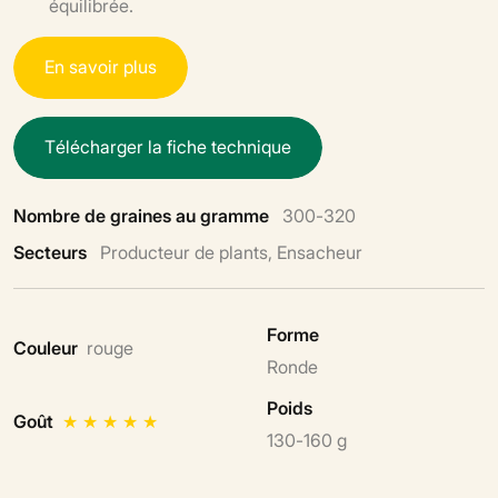
équilibrée.
E
n
s
a
v
o
i
r
p
l
u
s
T
é
l
é
c
h
a
r
g
e
r
l
a
f
i
c
h
e
t
e
c
h
n
i
q
u
e
Nombre de graines au gramme
300-320
Secteurs
Producteur de plants, Ensacheur
Forme
Couleur
rouge
Ronde
Poids
Goût
★
★
★
★
★
130-160 g