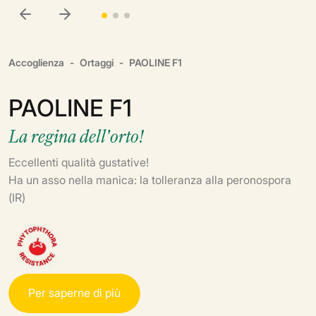
Accoglienza
Ortaggi
PAOLINE F1
PAOLINE F1
La regina dell'orto!
Eccellenti qualità gustative!
Ha un asso nella manica: la tolleranza alla peronospora
(IR)
P
e
r
s
a
p
e
r
n
e
d
i
p
i
ù