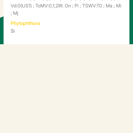
Vd:0(US1) ; ToMV:0,1,2IR: On ; Pi ; TSWV:T0 ; Ma ; Mi
; Mj
Phytophthora
Sì
Informazioni aggiuntive
Tollerante alla peronospora (IR)