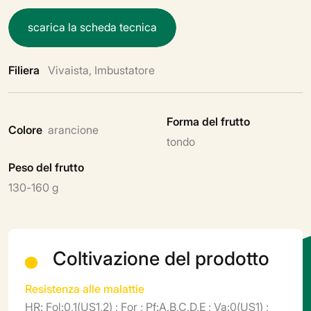
s
c
a
r
i
c
a
l
a
s
c
h
e
d
a
t
e
c
n
i
c
a
Filiera
Vivaista, Imbustatore
Forma del frutto
Colore
arancione
tondo
Peso del frutto
130-160 g
Coltivazione del prodotto
Resistenza alle malattie
HR: Fol:0,1(US1,2) ; For ; Pf:A,B,C,D,E ; Va:0(US1) ;