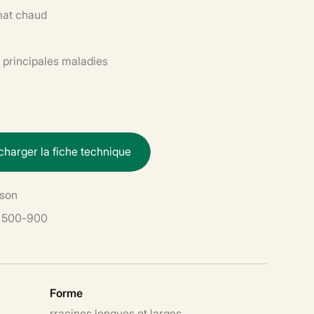
mat chaud
 principales maladies
c
h
a
r
g
e
r
l
a
f
i
c
h
e
t
e
c
h
n
i
q
u
e
ison
500-900
Forme
rracines longues et larges