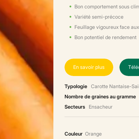
Bon comportement sous cli
Variété semi-précoce
Feuillage vigoureux face aux
Bon potentiel de rendement
E
n
s
a
v
o
i
r
p
l
u
s
T
é
l
é
Typologie
Carotte Nantaise-Sa
Nombre de graines au gramme
Secteurs
Ensacheur
Couleur
Orange