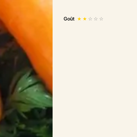
Goût
★
★
☆
☆
☆