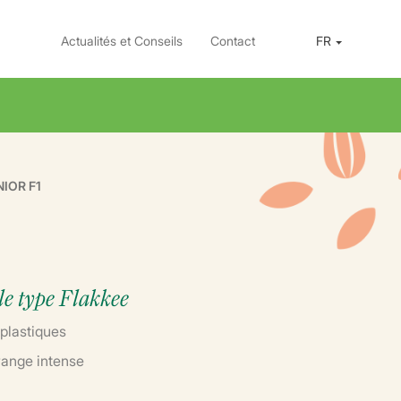
Actualités et Conseils
Contact
FR
NIOR F1
1
 le type Flakkee
 plastiques
range intense