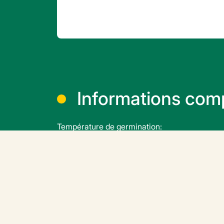
Informations com
Température de germination:
16 à 18 °C, minimum 7°C, max 28°C
Où télécharger v
F
o
u
r
n
i
s
s
e
u
r
s
C
h
r
o
m
o
s