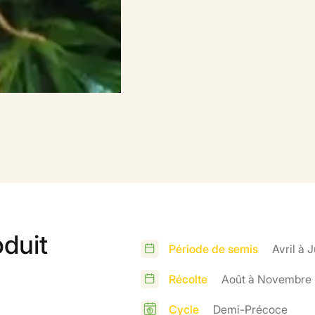
oduit
Période de semis
Avril à J
Récolte
Août à Novembre
Cycle
Demi-Précoce