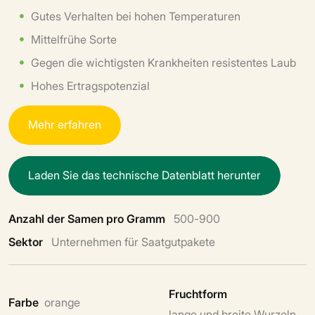
Gutes Verhalten bei hohen Temperaturen
Mittelfrühe Sorte
Gegen die wichtigsten Krankheiten resistentes Laub
Hohes Ertragspotenzial
M
e
h
r
e
r
f
a
h
r
e
n
L
a
d
e
n
S
i
e
d
a
s
t
e
c
h
n
i
s
c
h
e
D
a
t
e
n
b
l
a
t
t
h
e
r
u
n
t
e
r
Anzahl der Samen pro Gramm
500-900
Sektor
Unternehmen für Saatgutpakete
Fruchtform
Farbe
orange
lange und breite Wurzeln