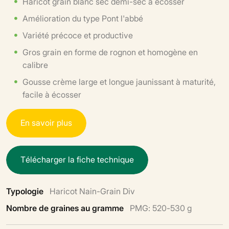
Haricot grain blanc sec demi-sec à écosser
Amélioration du type Pont l'abbé
Variété précoce et productive
Gros grain en forme de rognon et homogène en
calibre
Gousse crème large et longue jaunissant à maturité,
facile à écosser
E
n
s
a
v
o
i
r
p
l
u
s
T
é
l
é
c
h
a
r
g
e
r
l
a
f
i
c
h
e
t
e
c
h
n
i
q
u
e
Typologie
Haricot Nain-Grain Div
Nombre de graines au gramme
PMG: 520-530 g