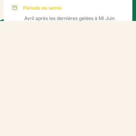
Période de semis
Avril après les dernières gelées à Mi Juin
Récolte
Juillet à Octobre
Informations
complémentaires
Semis en pleine terre en poquet sur sol réchauffé
(optimum 20-25°C, minimum 18°C) avec une levée en
5 à 10 jours selon les périodes. Semis en motte ou
godet: Température de germination 15-25°C, levée en
4 à 6 jours.