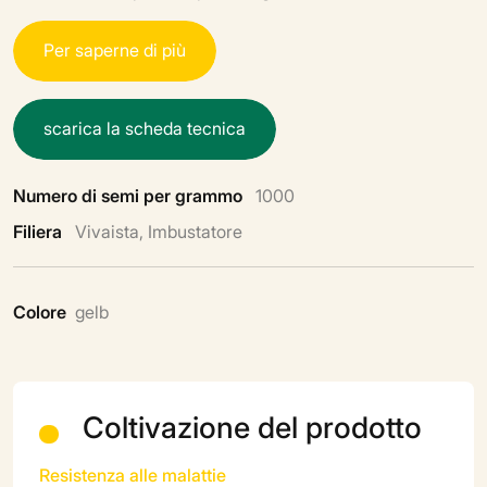
P
e
r
s
a
p
e
r
n
e
d
i
p
i
ù
s
c
a
r
i
c
a
l
a
s
c
h
e
d
a
t
e
c
n
i
c
a
Numero di semi per grammo
1000
Filiera
Vivaista, Imbustatore
Colore
gelb
Coltivazione del prodotto
Resistenza alle malattie