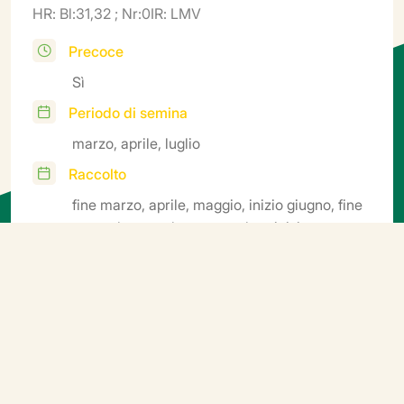
HR: Bl:31,32 ; Nr:0IR: LMV
Precoce
Sì
Periodo di semina
marzo, aprile, luglio
Raccolto
fine marzo, aprile, maggio, inizio giugno, fine
settembre, ottobre, novembre, inizio
dicembre
Informazioni aggiuntive
Testa voluminosa con foglie spesse e increspate