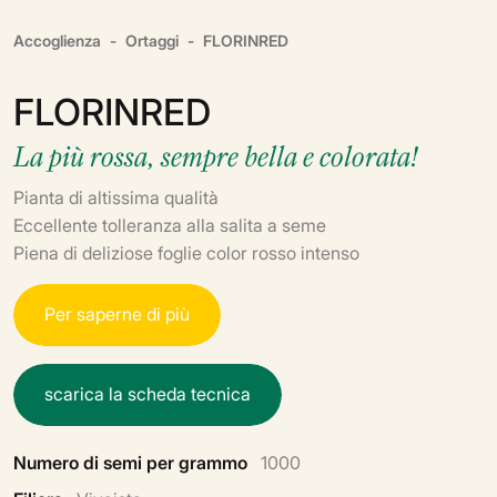
Accoglienza
Ortaggi
FLORINRED
FLORINRED
La più rossa, sempre bella e colorata!
Pianta di altissima qualità
Eccellente tolleranza alla salita a seme
Piena di deliziose foglie color rosso intenso
P
e
r
s
a
p
e
r
n
e
d
i
p
i
ù
s
c
a
r
i
c
a
l
a
s
c
h
e
d
a
t
e
c
n
i
c
a
Numero di semi per grammo
1000