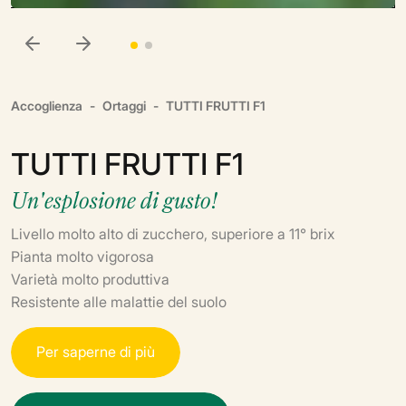
Accoglienza
Ortaggi
TUTTI FRUTTI F1
TUTTI FRUTTI F1
Un'esplosione di gusto!
Livello molto alto di zucchero, superiore a 11° brix
Pianta molto vigorosa
Varietà molto produttiva
Resistente alle malattie del suolo
P
e
r
s
a
p
e
r
n
e
d
i
p
i
ù