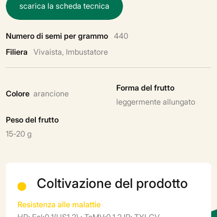
s
c
a
r
i
c
a
l
a
s
c
h
e
d
a
t
e
c
n
i
c
a
Numero di semi per grammo
440
Filiera
Vivaista, Imbustatore
Forma del frutto
Colore
arancione
leggermente allungato
Peso del frutto
15-20 g
Coltivazione del prodotto
Resistenza alle malattie
HR: Fol:0,1(US1,2) ; ToMV:0,1,2 IR: TYLCV