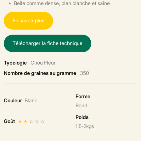
Belle pomme dense, bien blanche et saine
E
n
s
a
v
o
i
r
p
l
u
s
T
é
l
é
c
h
a
r
g
e
r
l
a
f
i
c
h
e
t
e
c
h
n
i
q
u
e
Typologie
Chou Fleur-
Nombre de graines au gramme
350
Forme
Couleur
Blanc
Rond
Poids
Goût
★
★
☆
☆
☆
1,5-2kgs