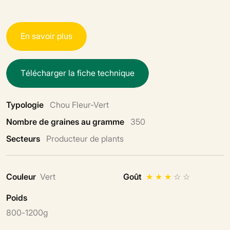
E
n
s
a
v
o
i
r
p
l
u
s
T
é
l
é
c
h
a
r
g
e
r
l
a
f
i
c
h
e
t
e
c
h
n
i
q
u
e
Typologie
Chou Fleur-Vert
Nombre de graines au gramme
350
Secteurs
Producteur de plants
Couleur
Vert
Goût
★
★
★
☆
☆
Poids
800-1200g