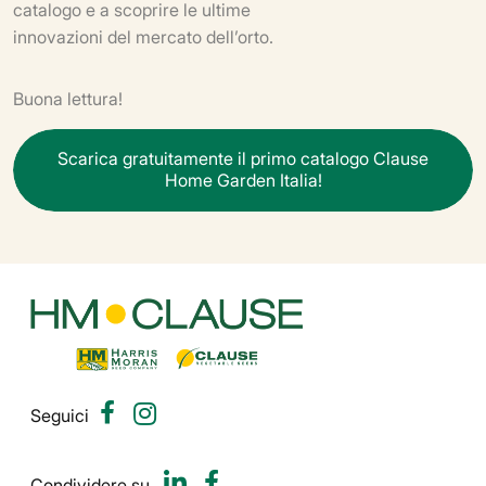
catalogo e a scoprire le ultime
innovazioni del mercato dell’orto.
Buona lettura!
S
c
a
r
i
c
a
g
r
a
t
u
i
t
a
m
e
n
t
e
i
l
p
r
i
m
o
c
a
t
a
l
o
g
o
C
l
a
u
s
e
H
o
m
e
G
a
r
d
e
n
I
t
a
l
i
a
!
Seguici
Condividere su