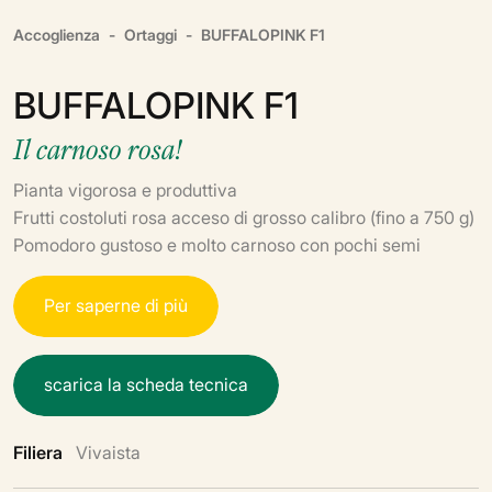
Accoglienza
Ortaggi
BUFFALOPINK F1
BUFFALOPINK F1
Il carnoso rosa!
Pianta vigorosa e produttiva
Frutti costoluti rosa acceso di grosso calibro (fino a 750 g)
Pomodoro gustoso e molto carnoso con pochi semi
P
e
r
s
a
p
e
r
n
e
d
i
p
i
ù
s
c
a
r
i
c
a
l
a
s
c
h
e
d
a
t
e
c
n
i
c
a
Filiera
Vivaista