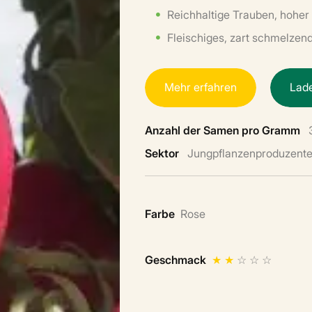
Reichhaltige Trauben, hohe
Fleischiges, zart schmelzen
M
e
h
r
e
r
f
a
h
r
e
n
L
a
d
Anzahl der Samen pro Gramm
Sektor
Jungpflanzenproduzent
Farbe
Rose
Geschmack
★
★
☆
☆
☆