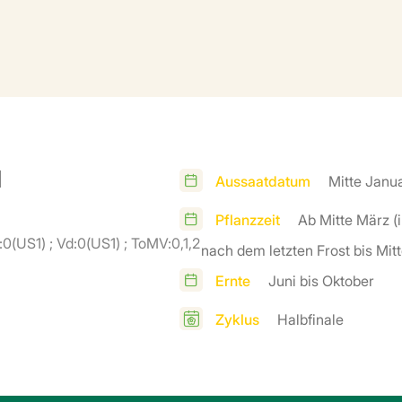
u
Aussaatdatum
Mitte Janua
Pflanzzeit
Ab Mitte März (
a:0(US1) ; Vd:0(US1) ; ToMV:0,1,2
nach dem letzten Frost bis Mitt
Ernte
Juni bis Oktober
Zyklus
Halbfinale