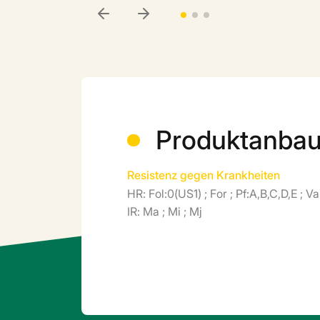
Produktanba
Resistenz gegen Krankheiten
HR: Fol:0(US1) ; For ; Pf:A,B,C,D,E ; V
IR: Ma ; Mi ; Mj