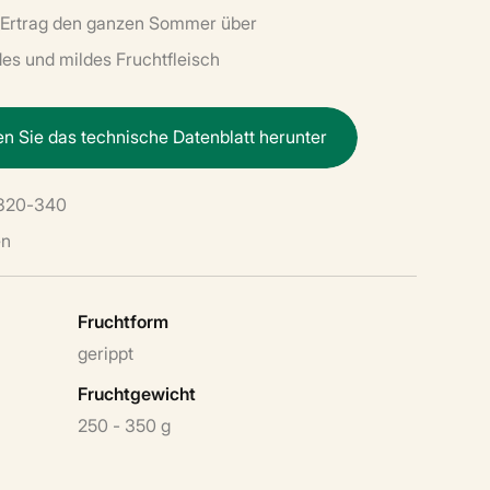
r Ertrag den ganzen Sommer über
des und mildes Fruchtfleisch
e
n
S
i
e
d
a
s
t
e
c
h
n
i
s
c
h
e
D
a
t
e
n
b
l
a
t
t
h
e
r
u
n
t
e
r
320-340
en
Fruchtform
gerippt
Fruchtgewicht
250 - 350 g