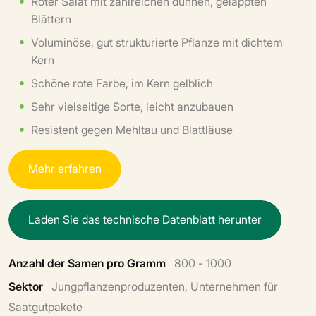
Roter Salat mit zahlreichen dünnen, gelappten
Blättern
Voluminöse, gut strukturierte Pflanze mit dichtem
Kern
Schöne rote Farbe, im Kern gelblich
Sehr vielseitige Sorte, leicht anzubauen
Resistent gegen Mehltau und Blattläuse
M
e
h
r
e
r
f
a
h
r
e
n
L
a
d
e
n
S
i
e
d
a
s
t
e
c
h
n
i
s
c
h
e
D
a
t
e
n
b
l
a
t
t
h
e
r
u
n
t
e
r
Anzahl der Samen pro Gramm
800 - 1000
Sektor
Jungpflanzenproduzenten, Unternehmen für
Saatgutpakete