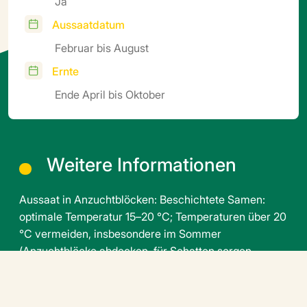
Ja
Aussaatdatum
Februar bis August
Ernte
Ende April bis Oktober
Weitere Informationen
Aussaat in Anzuchtblöcken: Beschichtete Samen:
optimale Temperatur 15–20 °C; Temperaturen über 20
°C vermeiden, insbesondere im Sommer
(Anzuchtblöcke abdecken, für Schatten sorgen,
häufiger gießen). Wenn möglich, sollte die Aussaat in
einer Keimkammer (24 Stunden) bei kontrollierten
Temperaturen erfolgen. 5–10 Tage nach dem Keimen