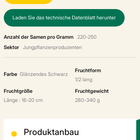
L
a
d
e
n
S
i
e
d
a
s
t
e
c
h
n
i
s
c
h
e
D
a
t
e
n
b
l
a
t
t
h
e
r
u
n
t
e
r
Anzahl der Samen pro Gramm
220-250
Sektor
Jungpflanzenproduzenten
Fruchtform
Farbe
Glänzendes Schwarz
1/2 lang
Fruchtgröße
Fruchtgewicht
Länge : 16-20 cm
280-340 g​
Produktanbau