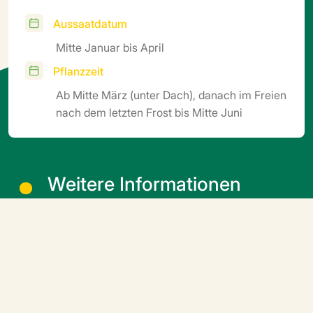
Aussaatdatum
Mitte Januar bis April
Pflanzzeit
Ab Mitte März (unter Dach), danach im Freien
nach dem letzten Frost bis Mitte Juni
Weitere Informationen
Aussaat in Schalen oder Mini-Anzuchtblöcken,
Umpflanzen in Anzuchtblöcke oder Töpfe.
Keimtemperatur 25 °C (5–6 Tage). Umpflanzen bei 18–
20 °C. Wachstumsbedingungen: nachts 16–17 °C,
tagsüber 18–22 °C. Wachstumszeit: 45 bis 60 Tage, je
nach Jahreszeit und Größe der Anzuchtblöcke