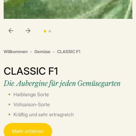
Willkommen
Gemüse
CLASSIC F1
CLASSIC F1
Die Aubergine für jeden Gemüsegarten
Halblange Sorte
Vollsaison-Sorte
Kräftig und sehr ertragreich
M
e
h
r
e
r
f
a
h
r
e
n