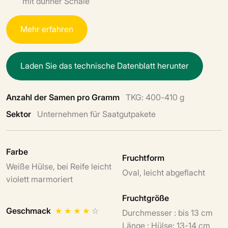
mit dünner Schale
M
e
h
r
e
r
f
a
h
r
e
n
L
a
d
e
n
S
i
e
d
a
s
t
e
c
h
n
i
s
c
h
e
D
a
t
e
n
b
l
a
t
t
h
e
r
u
n
t
e
r
Anzahl der Samen pro Gramm
TKG: 400-410 g
Sektor
Unternehmen für Saatgutpakete
Farbe
Fruchtform
Weiße Hülse, bei Reife leicht
Oval, leicht abgeflacht
violett marmoriert
Fruchtgröße
Geschmack
★
★
★
★
☆
Durchmesser : bis 13 cm
Länge : Hülse: 13-14 cm