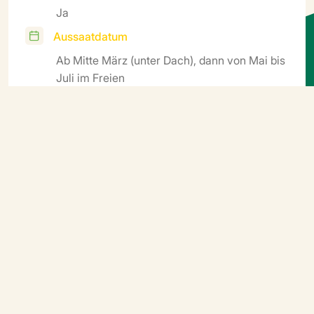
Ja
Aussaatdatum
Ab Mitte März (unter Dach), dann von Mai bis
Juli im Freien
Ernte
Anfang Juni (Gewächshaus) bis September
Zyklus
Mittelfrühe, gestaffelte Ernte
Weitere Informationen
Direktsaat in erwärmten Boden (idealerweise 20–25
°C, mindestens 18 °C); je nach Jahreszeit keimen die