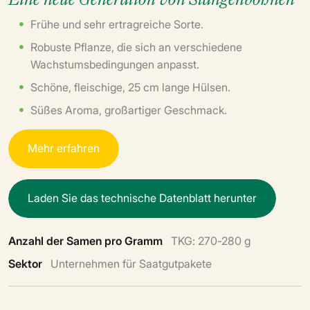
Frühe und sehr ertragreiche Sorte.
Robuste Pflanze, die sich an verschiedene
Wachstumsbedingungen anpasst.
Schöne, fleischige, 25 cm lange Hülsen.
Süßes Aroma, großartiger Geschmack.
M
e
h
r
e
r
f
a
h
r
e
n
L
a
d
e
n
S
i
e
d
a
s
t
e
c
h
n
i
s
c
h
e
D
a
t
e
n
b
l
a
t
t
h
e
r
u
n
t
e
r
Anzahl der Samen pro Gramm
TKG: 270-280 g
Sektor
Unternehmen für Saatgutpakete