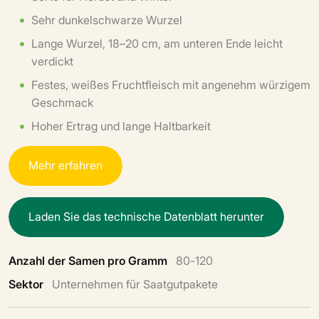
Sehr dunkelschwarze Wurzel
Lange Wurzel, 18–20 cm, am unteren Ende leicht
verdickt
Festes, weißes Fruchtfleisch mit angenehm würzigem
Geschmack
Hoher Ertrag und lange Haltbarkeit
M
e
h
r
e
r
f
a
h
r
e
n
L
a
d
e
n
S
i
e
d
a
s
t
e
c
h
n
i
s
c
h
e
D
a
t
e
n
b
l
a
t
t
h
e
r
u
n
t
e
r
Anzahl der Samen pro Gramm
80-120
Sektor
Unternehmen für Saatgutpakete