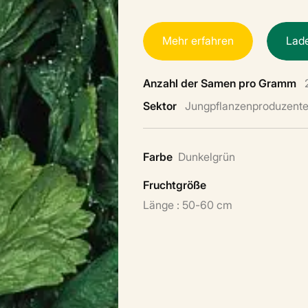
M
e
h
r
e
r
f
a
h
r
e
n
L
a
d
Anzahl der Samen pro Gramm
Sektor
Jungpflanzenproduzent
Farbe
Dunkelgrün
Fruchtgröße
Länge : 50-60 cm