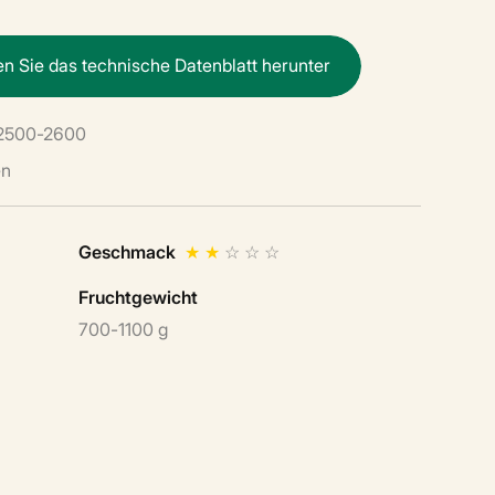
e
n
S
i
e
d
a
s
t
e
c
h
n
i
s
c
h
e
D
a
t
e
n
b
l
a
t
t
h
e
r
u
n
t
e
r
2500-2600
en
Geschmack
★
★
☆
☆
☆
Fruchtgewicht
700-1100 g