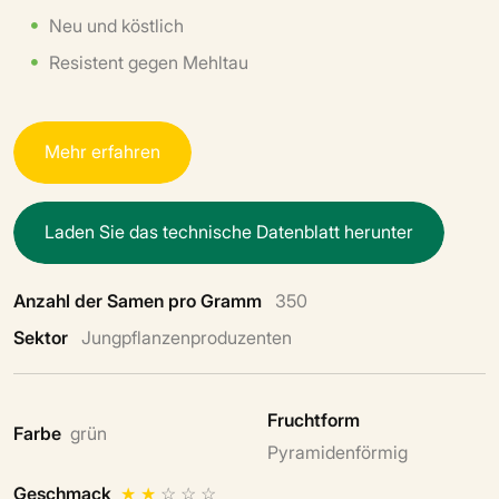
Neu und köstlich
Resistent gegen Mehltau
M
e
h
r
e
r
f
a
h
r
e
n
L
a
d
e
n
S
i
e
d
a
s
t
e
c
h
n
i
s
c
h
e
D
a
t
e
n
b
l
a
t
t
h
e
r
u
n
t
e
r
Anzahl der Samen pro Gramm
350
Sektor
Jungpflanzenproduzenten
Fruchtform
Farbe
grün
Pyramidenförmig
Geschmack
★
★
☆
☆
☆