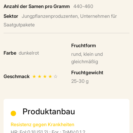
Anzahl der Samen pro Gramm
440-460
Sektor
Jungpflanzenproduzenten, Unternehmen für
Saatgutpakete
Fruchtform
Farbe
dunkelrot
rund, klein und
gleichmäßig
Fruchtgewicht
Geschmack
★
★
★
★
☆
25-30 g
Produktanbau
Resistenz gegen Krankheiten
HR: Fol:0,1(US1,2) ; For ; ToMV:0,1,2