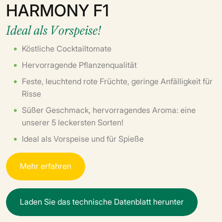
HARMONY F1
Ideal als Vorspeise!
Köstliche Cocktailtomate
Hervorragende Pflanzenqualität
Feste, leuchtend rote Früchte, geringe Anfälligkeit für
Risse
Süßer Geschmack, hervorragendes Aroma: eine
unserer 5 leckersten Sorten!
Ideal als Vorspeise und für Spieße
M
e
h
r
e
r
f
a
h
r
e
n
L
a
d
e
n
S
i
e
d
a
s
t
e
c
h
n
i
s
c
h
e
D
a
t
e
n
b
l
a
t
t
h
e
r
u
n
t
e
r