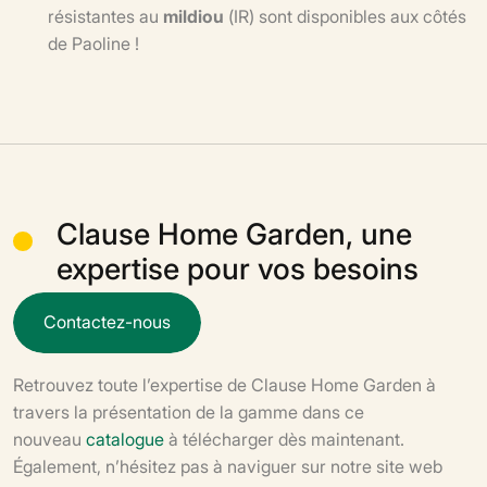
résistantes au
mildiou
(IR) sont disponibles aux côtés
de Paoline !
Clause Home Garden, une
expertise pour vos besoins
C
o
n
t
a
c
t
e
z
-
n
o
u
s
Retrouvez toute l’expertise de Clause Home Garden à
travers la présentation de la gamme dans ce
nouveau
catalogue
à télécharger dès maintenant.
Également, n’hésitez pas à naviguer sur notre site web